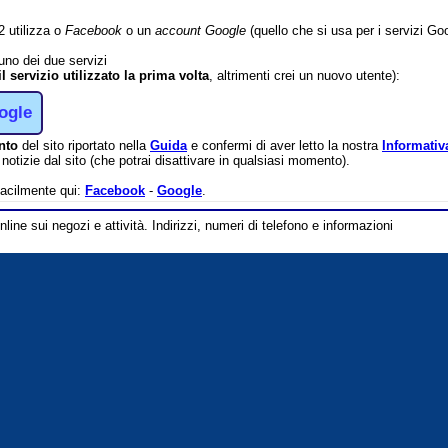
2 utilizza o
Facebook
o un
account Google
(quello che si usa per i servizi G
 uno dei due servizi
il servizio utilizzato la prima volta
, altrimenti crei un nuovo utente):
ogle
nto
del sito riportato nella
Guida
e confermi di aver letto la nostra
Informativ
e notizie dal sito (che potrai disattivare in qualsiasi momento).
facilmente qui:
Facebook
-
Google
.
line sui negozi e attività. Indirizzi, numeri di telefono e informazioni