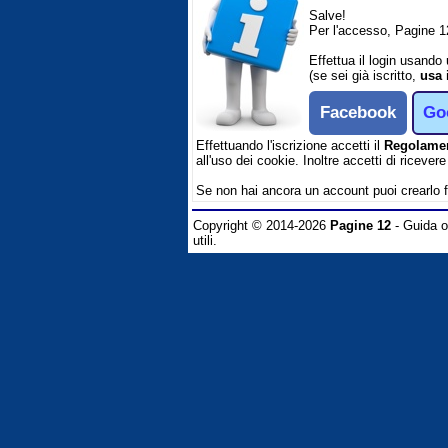
Salve!
Per l'accesso, Pagine 1
Effettua il login usando
(se sei già iscritto,
usa 
Facebook
Go
Effettuando l'iscrizione accetti il
Regolame
all'uso dei cookie. Inoltre accetti di ricever
Se non hai ancora un account puoi crearlo 
Copyright © 2014-2026
Pagine 12
- Guida on
utili.