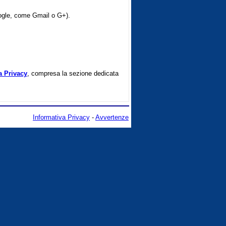
oogle, come Gmail o G+).
a Privacy
, compresa la sezione dedicata
Informativa Privacy
-
Avvertenze