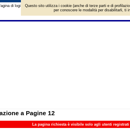
agina di login/registrazione al sito Pagine 12. Per l'accesso è richiesto un a
Questo sito utilizza i cookie (anche di terze parti e di profilazi
per conoscere le modalità per disabilitarli, ti 
azione a Pagine 12
La pagina richiesta è visibile solo agli utenti registrati