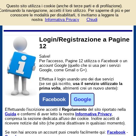
Questo sito utilizza i cookie (anche di terze parti e di profilazione).
Pagina di login/registrazione
Continuando la navigazione, accetti il loro utilizzo. Per saperne di più e per
al sito Pagine 12. Per
conoscere le modalità per disabilitarli, ti invitiamo a leggere la
l'accesso è richiesto un
nostra
Informativa Privacy
Chiudi
account facebook o google.
Login/Registrazione a Pagine
12
Salve!
Per l'accesso, Pagine 12 utilizza o
Facebook
o un
account Google
(quello che si usa per i servizi
Google, come Gmail o G+).
Effettua il login usando uno dei due servizi
(se sei già iscritto,
usa il servizio utilizzato la
prima volta
, altrimenti crei un nuovo utente):
Facebook
Google
Effettuando l'iscrizione accetti il
Regolamento
del sito riportato nella
Guida
e confermi di aver letto la nostra
Informativa Privacy
,
compresa la sezione dedicata all'uso dei cookie. Inoltre accetti di
ricevere notizie dal sito (che potrai disattivare in qualsiasi momento).
Se non hai ancora un account puoi crearlo facilmente qui:
Facebook
-