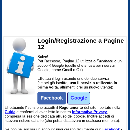
Login/Registrazione a Pagine
12
Salve!
Per l'accesso, Pagine 12 utilizza o
Facebook
o un
account Google
(quello che si usa per i servizi
Google, come Gmail o G+).
Effettua il login usando uno dei due servizi
(se sei già iscritto,
usa il servizio utilizzato la
prima volta
, altrimenti crei un nuovo utente):
Facebook
Google
Effettuando l'iscrizione accetti il
Regolamento
del sito riportato nella
Guida
e confermi di aver letto la nostra
Informativa Privacy
,
compresa la sezione dedicata all'uso dei cookie. Inoltre accetti di
ricevere notizie dal sito (che potrai disattivare in qualsiasi momento).
Se non hai ancora un account puoi crearlo facilmente qui:
Facebook
-