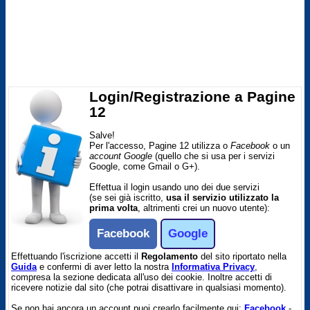
Login/Registrazione a Pagine
12
Salve!
Per l'accesso, Pagine 12 utilizza o
Facebook
o un
account Google
(quello che si usa per i servizi
Google, come Gmail o G+).
Effettua il login usando uno dei due servizi
(se sei già iscritto,
usa il servizio utilizzato la
prima volta
, altrimenti crei un nuovo utente):
Facebook
Google
Effettuando l'iscrizione accetti il
Regolamento
del sito riportato nella
Guida
e confermi di aver letto la nostra
Informativa Privacy
,
compresa la sezione dedicata all'uso dei cookie. Inoltre accetti di
ricevere notizie dal sito (che potrai disattivare in qualsiasi momento).
Se non hai ancora un account puoi crearlo facilmente qui:
Facebook
-