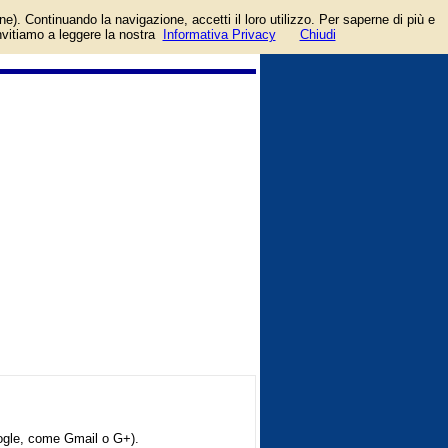
ccount facebook o google.
one). Continuando la navigazione, accetti il loro utilizzo. Per saperne di più e
invitiamo a leggere la nostra
Informativa Privacy
Chiudi
oogle, come Gmail o G+).