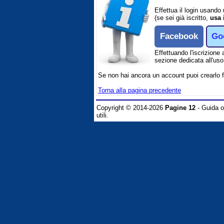
Effettua il login usando
(se sei già iscritto,
usa 
Facebook
Go
Effettuando l'iscrizione 
sezione dedicata all'uso 
Se non hai ancora un account puoi crearlo 
Torna alla pagina precedente
Copyright © 2014-2026
Pagine 12
- Guida on
utili.