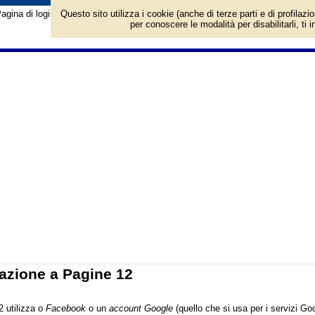
agina di login/registrazione al sito Pagine 12. Per l'accesso è richiesto un a
Questo sito utilizza i cookie (anche di terze parti e di profilazi
per conoscere le modalità per disabilitarli, ti 
azione a Pagine 12
2 utilizza o
Facebook
o un
account Google
(quello che si usa per i servizi G