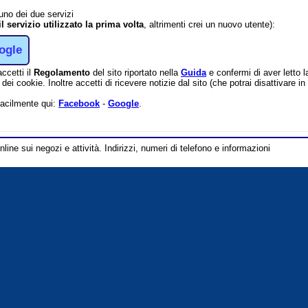
 uno dei due servizi
il servizio utilizzato la prima volta
, altrimenti crei un nuovo utente):
ogle
accetti il
Regolamento
del sito riportato nella
Guida
e confermi di aver letto 
dei cookie. Inoltre accetti di ricevere notizie dal sito (che potrai disattivare 
facilmente qui:
Facebook
-
Google
.
line sui negozi e attività. Indirizzi, numeri di telefono e informazioni