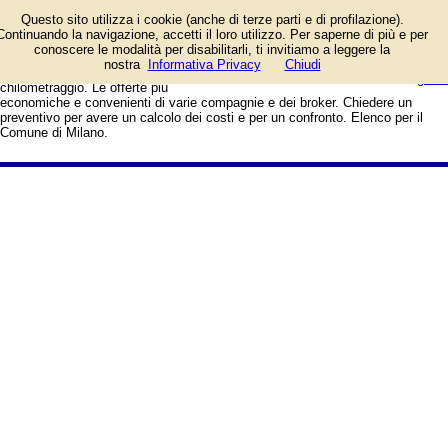
Assicurazioni RCA, auto, moto,
Questo sito utilizza i cookie (anche di terze parti e di profilazione).
ciclomotori, autocarri, furgoni.
Continuando la navigazione, accetti il loro utilizzo. Per saperne di più e per
Polizze vita, casa, furto. Per
conoscere le modalità per disabilitarli, ti invitiamo a leggere la
responsabilità civile, infortuni e per
login/registrati
nostra
Informativa Privacy
Chiudi
medici. Semestrali, annuali, a
guida
chilometraggio. Le offerte più
economiche e convenienti di varie compagnie e dei broker. Chiedere un
preventivo per avere un calcolo dei costi e per un confronto. Elenco per il
Comune di Milano.