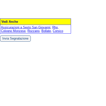
Vedi Anche
Assicurazioni a Sesto San Giovanni
,
Rho
,
Cologno Monzese
,
Rozzano
,
Bollate
,
Corsico
Invia Segnalazione