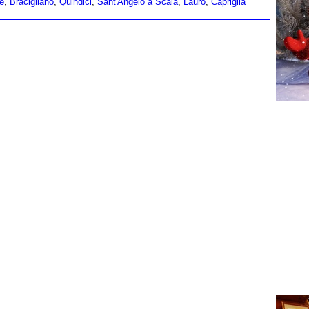
e
,
Bracigliano
,
Quindici
,
Sant'Angelo a Scala
,
Lauro
,
Capriglia