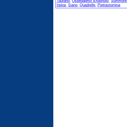
Taurano
,
Ospedaletto d'Alpinolo
,
Summont
Irpina
,
Siano
,
Quadrelle
,
Pietrastornina