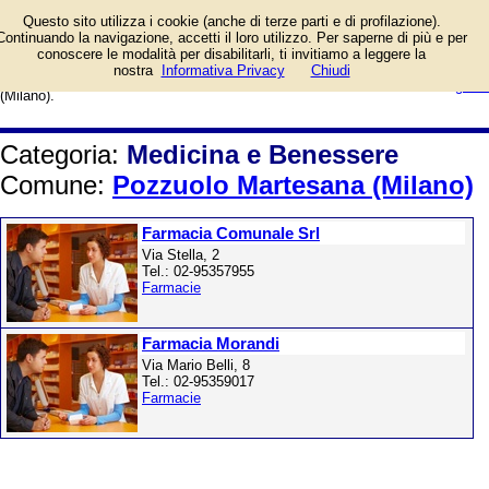
Farmacie, parrucchieri, barbieri,
Questo sito utilizza i cookie (anche di terze parti e di profilazione).
profumerie, centri estetici,
Continuando la navigazione, accetti il loro utilizzo. Per saperne di più e per
laboratori di analisi, studi medici,
conoscere le modalità per disabilitarli, ti invitiamo a leggere la
veterinari, fisioterapia. Elenco per il
login/registrati
nostra
Informativa Privacy
Chiudi
Comune di Pozzuolo Martesana
guida
(Milano).
Categoria:
Medicina e Benessere
Comune:
Pozzuolo Martesana (Milano)
Farmacia Comunale Srl
Via Stella, 2
Tel.: 02-95357955
Farmacie
Farmacia Morandi
Via Mario Belli, 8
Tel.: 02-95359017
Farmacie