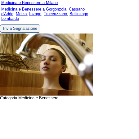
Medicina e Benessere a Milano
Medicina e Benessere a Gorgonzola
,
Cassano
d'Adda
,
Melzo
,
Inzago
,
Truccazzano
,
Bellinzago
Lombardo
Invia Segnalazione
Categoria Medicina e Benessere