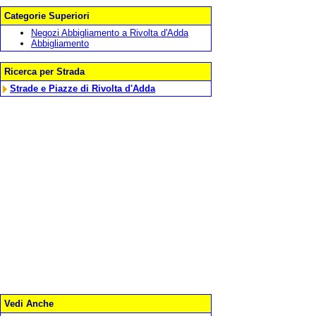
Categorie Superiori
Negozi Abbigliamento a Rivolta d'Adda
Abbigliamento
Ricerca per Strada
Strade e Piazze di Rivolta d'Adda
Vedi Anche