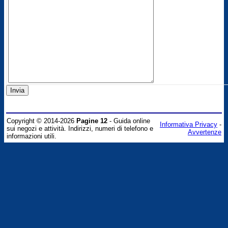
Copyright © 2014-2026
Pagine 12
- Guida online
Informativa Privacy
-
sui negozi e attività. Indirizzi, numeri di telefono e
Avvertenze
informazioni utili.