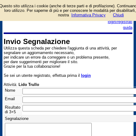
Questo sito utilizza i cookie (anche di terze parti e di profilazione). Continuand
loro utilizzo. Per saperne di più e per conoscere le modalità per disabilitarli,
nostra
Informativa Privacy
Chiudi
login/registrati
guida
Invio Segnalazione
Utilizza questa scheda per chiedere l'aggiunta di una attività, per
segnalare un aggiornamento necessario,
per indicare un errore da correggere o un problema presente,
per dare suggerimenti per migliorare il sito.
Grazie per la tua collaborazione!
Se sei un utente registrato, effettua prima il
login
Attività:
Lido Trullo
Nome
Email
Risultato
di 3+5
Segnalazione