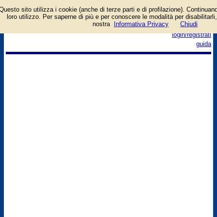
Questo sito utilizza i cookie (anche di terze parti e di profilazione). Continuand
loro utilizzo. Per saperne di più e per conoscere le modalità per disabilitarli,
nostra
Informativa Privacy
Chiudi
login/registrati
guida