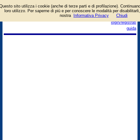
Questo sito utilizza i cookie (anche di terze parti e di profilazione). Continuand
loro utilizzo. Per saperne di più e per conoscere le modalità per disabilitarli,
nostra
Informativa Privacy
Chiudi
login/registrati
guida