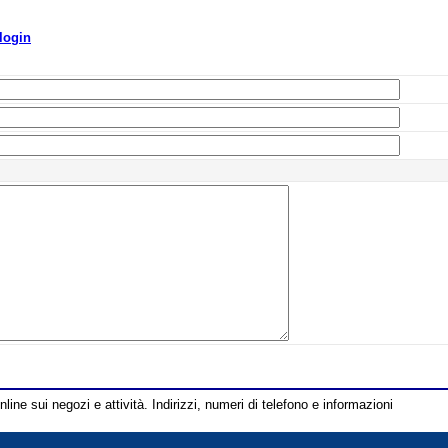
login
line sui negozi e attività. Indirizzi, numeri di telefono e informazioni