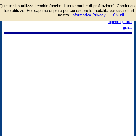
Questo sito utilizza i cookie (anche di terze parti e di profilazione). Continuand
loro utilizzo. Per saperne di più e per conoscere le modalità per disabilitarli,
nostra
Informativa Privacy
Chiudi
login/registrati
guida