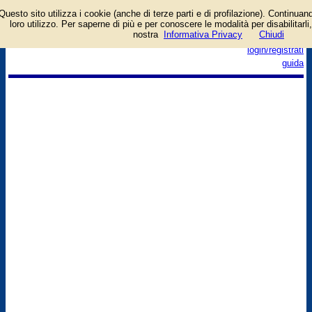
Questo sito utilizza i cookie (anche di terze parti e di profilazione). Continuand
loro utilizzo. Per saperne di più e per conoscere le modalità per disabilitarli,
nostra
Informativa Privacy
Chiudi
login/registrati
guida