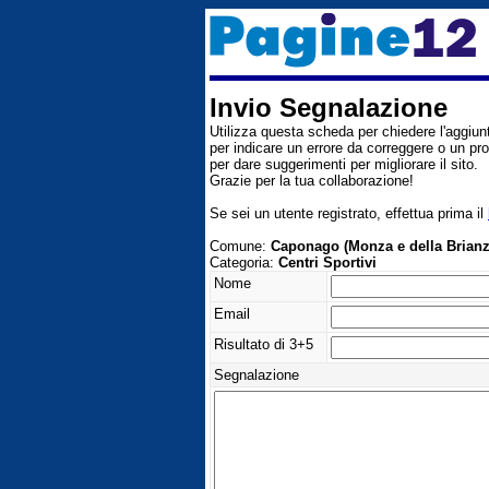
Invio Segnalazione
Utilizza questa scheda per chiedere l'aggiun
per indicare un errore da correggere o un pr
per dare suggerimenti per migliorare il sito.
Grazie per la tua collaborazione!
Se sei un utente registrato, effettua prima il
Comune:
Caponago (Monza e della Brianz
Categoria:
Centri Sportivi
Nome
Email
Risultato di 3+5
Segnalazione