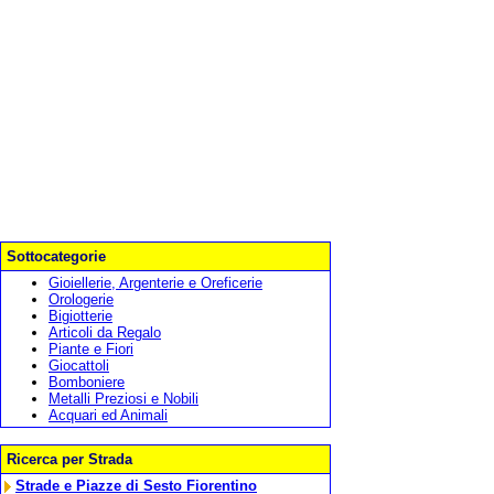
Sottocategorie
Gioiellerie, Argenterie e Oreficerie
Orologerie
Bigiotterie
Articoli da Regalo
Piante e Fiori
Giocattoli
Bomboniere
Metalli Preziosi e Nobili
Acquari ed Animali
Ricerca per Strada
Strade e Piazze di Sesto Fiorentino