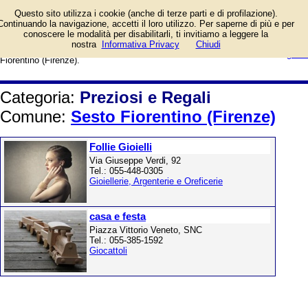
Gioiellerie, argenterie, oreficerie,
Questo sito utilizza i cookie (anche di terze parti e di profilazione).
orologerie, bigiotterie, articoli da
Continuando la navigazione, accetti il loro utilizzo. Per saperne di più e per
regalo, piante e fiori, giocattoli,
conoscere le modalità per disabilitarli, ti invitiamo a leggere la
bomboniere, acquari ed animali.
login/registrati
nostra
Informativa Privacy
Chiudi
Elenco per il Comune di Sesto
guida
Fiorentino (Firenze).
Categoria:
Preziosi e Regali
Comune:
Sesto Fiorentino (Firenze)
Follie Gioielli
Via Giuseppe Verdi, 92
Tel.: 055-448-0305
Gioiellerie, Argenterie e Oreficerie
casa e festa
Piazza Vittorio Veneto, SNC
Tel.: 055-385-1592
Giocattoli