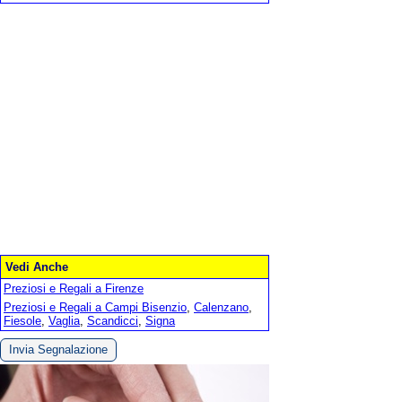
Vedi Anche
Preziosi e Regali a Firenze
Preziosi e Regali a Campi Bisenzio
,
Calenzano
,
Fiesole
,
Vaglia
,
Scandicci
,
Signa
Invia Segnalazione