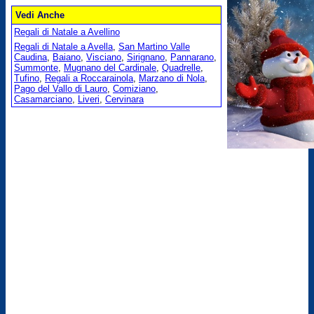
Vedi Anche
Regali di Natale a Avellino
Regali di Natale a Avella
,
San Martino Valle
Caudina
,
Baiano
,
Visciano
,
Sirignano
,
Pannarano
,
Summonte
,
Mugnano del Cardinale
,
Quadrelle
,
Tufino
,
Regali a Roccarainola
,
Marzano di Nola
,
Pago del Vallo di Lauro
,
Comiziano
,
Casamarciano
,
Liveri
,
Cervinara