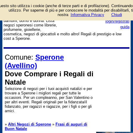
esto sito utilizza i cookie (anche di terze parti e di profilazione). Continuando 
Dove trovare idee regalo per
utilizzo. Per saperne di più e per conoscere le modalità per disabilitarli, t
natale e per altre occasioni.
nostra
Informativa Privacy
Per lui e per lei, per grandi e
Chiudi
bambini, uomo e donna. Lista
login/registrati
negozi speronesi come librerie,
guida
profumerie, gioiellerie,
cosmetica, negozi di giocattoli e molto altro! Regali di prestigio e low
cost a Sperone.
Comune:
Sperone
(Avellino)
Dove Comprare i Regali di
Natale
Selezione di negozi per i tuoi acquisti natalizi e per
trovare a Sperone i migliori regali per tutte le
occasioni. Per un compleanno, per San Valentino o
per altri eventi. Regali originali per la fidanzata/il
fidanzato, per ragazzi e ragazze, per i figli o per gli
amici.
»
Altri Negozi di Sperone
»
Frasi di auguri di
Buon Natale