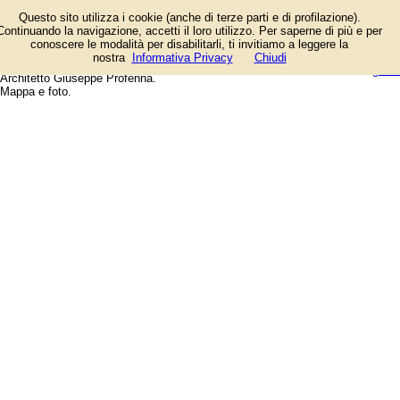
Elenco negozi e aziende presenti
Questo sito utilizza i cookie (anche di terze parti e di profilazione).
in Via Pittore a San Giorgio a
Continuando la navigazione, accetti il loro utilizzo. Per saperne di più e per
Cremano (Napoli). Tra le attività: A
conoscere le modalità per disabilitarli, ti invitiamo a leggere la
& F Rappresentanze, Al Vero Pollo,
login/registrati
nostra
Informativa Privacy
Chiudi
Amplifon, Andreozzi Alessia,
guida
Architetto Giuseppe Profenna.
Mappa e foto.