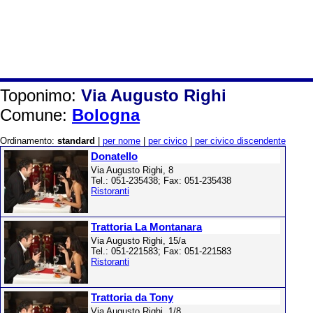
Toponimo:
Via Augusto Righi
Comune:
Bologna
Ordinamento:
standard
|
per nome
|
per civico
|
per civico discendente
Donatello
Via Augusto Righi, 8
Tel.: 051-235438; Fax: 051-235438
Ristoranti
Trattoria La Montanara
Via Augusto Righi, 15/a
Tel.: 051-221583; Fax: 051-221583
Ristoranti
Trattoria da Tony
Via Augusto Righi, 1/8