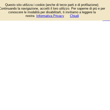
Elenco negozi e aziende presenti
Questo sito utilizza i cookie (anche di terze parti e di profilazione).
in Via Augusto Righi a Bologna.
Continuando la navigazione, accetti il loro utilizzo. Per saperne di più e per
Tra le attività: Donatello, Trattoria
conoscere le modalità per disabilitarli, ti invitiamo a leggere la
La Montanara, Trattoria da Tony,
login/registrati
nostra
Informativa Privacy
Chiudi
Trattoria del Rosso. Mappa e foto.
guida