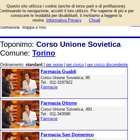
Elenco negozi e aziende presenti
Questo sito utilizza i cookie (anche di terze parti e di profilazione).
in Corso Unione Sovietica a
Continuando la navigazione, accetti il loro utilizzo. Per saperne di più e per
Torino. Tra le attività: Farmacia
conoscere le modalità per disabilitarli, ti invitiamo a leggere la
Gualdi, Farmacia Ottone, Farmacia
login/registrati
nostra
Informativa Privacy
Chiudi
San Domenico, Farmacia
guida
Steffanone. Mappa e foto.
Toponimo:
Corso Unione Sovietica
Comune:
Torino
Ordinamento:
standard
|
per nome
|
per civico
|
per civico discendente
Farmacia Gualdi
Corso Unione Sovietica, 85
Tel.: 011-3197922
Farmacie
Farmacia Ottone
Corso Unione Sovietica, 491
Tel.: 011-343590
Farmacie
Farmacia San Domenico