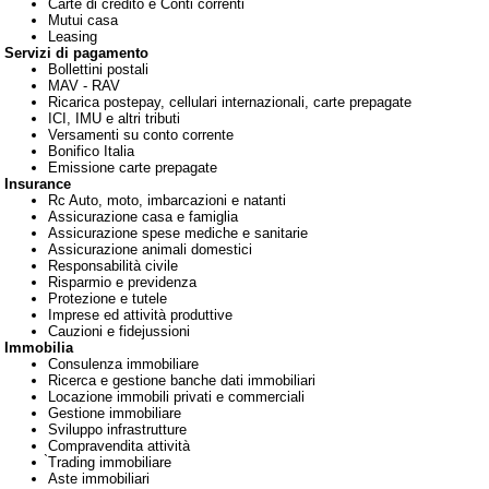
Carte di credito e Conti correnti
Mutui casa
Leasing
Servizi di pagamento
Bollettini postali
MAV - RAV
Ricarica postepay, cellulari internazionali, carte prepagate
ICI, IMU e altri tributi
Versamenti su conto corrente
Bonifico Italia
Emissione carte prepagate
Insurance
Rc Auto, moto, imbarcazioni e natanti
Assicurazione casa e famiglia
Assicurazione spese mediche e sanitarie
Assicurazione animali domestici
Responsabilità civile
Risparmio e previdenza
Protezione e tutele
Imprese ed attività produttive
Cauzioni e fidejussioni
Immobilia
Consulenza immobiliare
Ricerca e gestione banche dati immobiliari
Locazione immobili privati e commerciali
Gestione immobiliare
Sviluppo infrastrutture
Compravendita attività
̀Trading immobiliare
Aste immobiliari