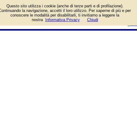
Società di consulenza per tutte le
Questo sito utilizza i cookie (anche di terze parti e di profilazione).
categorie di consumatori, dalla
Continuando la navigazione, accetti il loro utilizzo. Per saperne di più e per
persona fisica, ai professionisti,
conoscere le modalità per disabilitarli, ti invitiamo a leggere la
alle aziende. Assicura Network
login/registrati
nostra
Informativa Privacy
Chiudi
guida