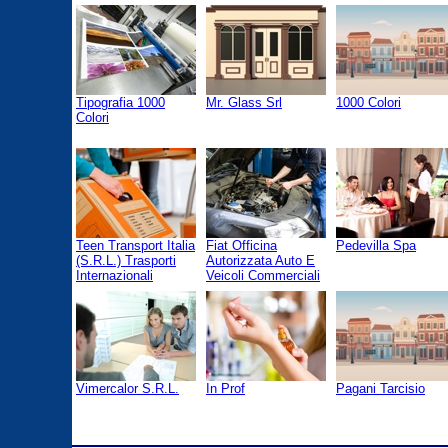
Tipografia 1000
Mr. Glass Srl
1000 Colori
Colori
Teen Transport Italia
Fiat Officina
Pedevilla Spa
(S.R.L.) Trasporti
Autorizzata Auto E
Internazionali
Veicoli Commerciali
Vimercalor S.R.L.
In Prof
Pagani Tarcisio