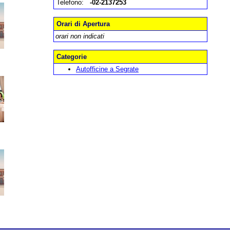
Telefono:
-02-2137253
Orari di Apertura
orari non indicati
Categorie
Autofficine a Segrate