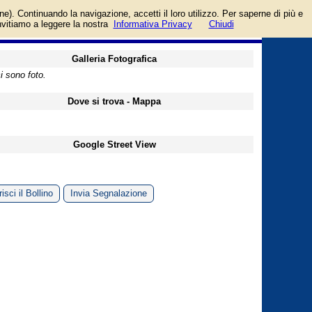
igliani. Categoria
login/registrati
one). Continuando la navigazione, accetti il loro utilizzo. Per saperne di più e
guida
invitiamo a leggere la nostra
Informativa Privacy
Chiudi
Galleria Fotografica
i sono foto.
Dove si trova - Mappa
Google Street View
isci il Bollino
Invia Segnalazione