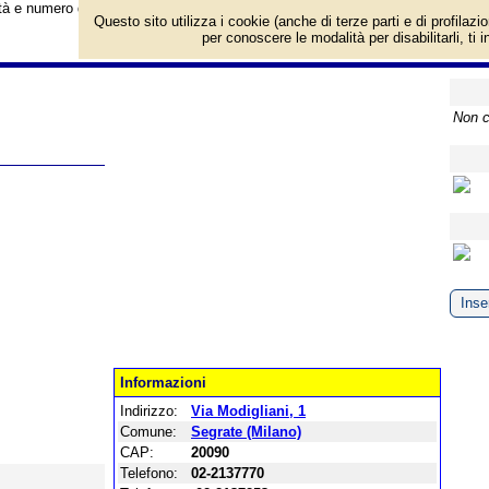
vità e numero di telefono di Segrate Gomme S.R.L. a Segrate (Milano), Via Mod
Questo sito utilizza i cookie (anche di terze parti e di profilazi
per conoscere le modalità per disabilitarli, ti 
Non c
Inser
Informazioni
Indirizzo:
Via Modigliani, 1
Comune:
Segrate (Milano)
CAP:
20090
Telefono:
02-2137770