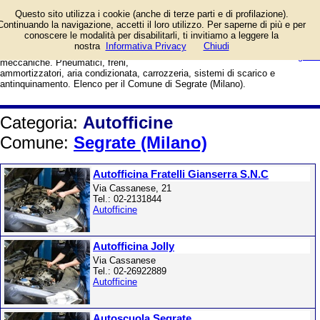
Officine auto autorizzate e centri
Questo sito utilizza i cookie (anche di terze parti e di profilazione).
assistenza, con le migliori
Continuando la navigazione, accetti il loro utilizzo. Per saperne di più e per
attrezzature e meccanici
conoscere le modalità per disabilitarli, ti invitiamo a leggere la
professionisti. Tagliando veicoli,
login/registrati
nostra
Informativa Privacy
Chiudi
revisione, manutenzione, riparazioni
guida
meccaniche. Pneumatici, freni,
ammortizzatori, aria condizionata, carrozzeria, sistemi di scarico e
antinquinamento. Elenco per il Comune di Segrate (Milano).
Categoria:
Autofficine
Comune:
Segrate (Milano)
Autofficina Fratelli Gianserra S.N.C
Via Cassanese, 21
Tel.: 02-2131844
Autofficine
Autofficina Jolly
Via Cassanese
Tel.: 02-26922889
Autofficine
Autoscuola Segrate