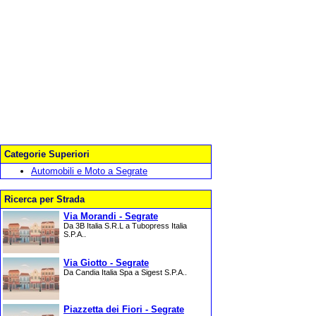
Categorie Superiori
Automobili e Moto a Segrate
Ricerca per Strada
Via Morandi - Segrate
Da 3B Italia S.R.L a Tubopress Italia
S.P.A..
Via Giotto - Segrate
Da Candia Italia Spa a Sigest S.P.A..
Piazzetta dei Fiori - Segrate