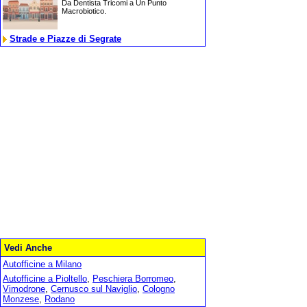
Da Dentista Tricomi a Un Punto
Macrobiotico.
Strade e Piazze di Segrate
Vedi Anche
Autofficine a Milano
Autofficine a Pioltello
,
Peschiera Borromeo
,
Vimodrone
,
Cernusco sul Naviglio
,
Cologno
Monzese
,
Rodano