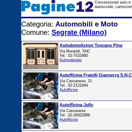
Concessionari auto e m
autoscuole, carrozzer
Categoria:
Automobili e Moto
Comune:
Segrate (Milano)
Autodemolizioni Toscano Pina
Via Morandi, SNC
Tel.: 02-7532980
Autonoleggio
Autofficina Fratelli Gianserra S.N.C
Via Cassanese, 21
Tel.: 02-2131844
Autofficine
Autofficina Jolly
Via Cassanese
Tel.: 02-26922889
Autofficine