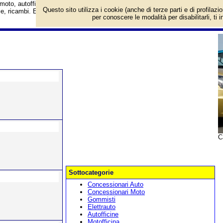
oto, autofficine, gommisti, elettrauto, autolavaggi, stazioni di servizio, gara
Questo sito utilizza i cookie (anche di terze parti e di profilazi
ie, ricambi. Elenco per il Comune di Segrate (Milano).
per conoscere le modalità per disabilitarli, ti 
C
Sottocategorie
Concessionari Auto
Concessionari Moto
Gommisti
Elettrauto
Autofficine
Motofficina