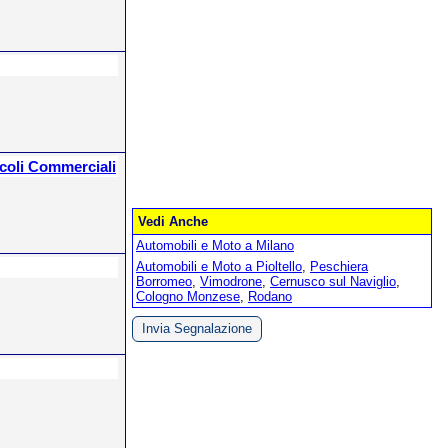
icoli Commerciali
Vedi Anche
Automobili e Moto a Milano
Automobili e Moto a Pioltello
,
Peschiera
Borromeo
,
Vimodrone
,
Cernusco sul Naviglio
,
Cologno Monzese
,
Rodano
Invia Segnalazione