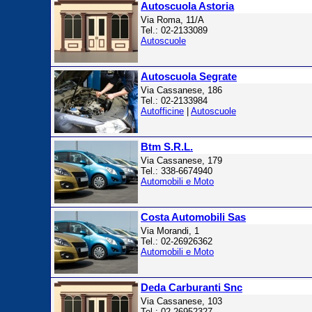
Autoscuola Astoria
Via Roma, 11/A
Tel.: 02-2133089
Autoscuole
Autoscuola Segrate
Via Cassanese, 186
Tel.: 02-2133984
Autofficine
|
Autoscuole
Btm S.R.L.
Via Cassanese, 179
Tel.: 338-6674940
Automobili e Moto
Costa Automobili Sas
Via Morandi, 1
Tel.: 02-26926362
Automobili e Moto
Deda Carburanti Snc
Via Cassanese, 103
Tel.: 02-26952327