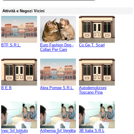
Attività e Negozi Vicini
BTF S.R.L.
Euro Fashion Dog -
Co.Ge.T. Scarl
Collari Per Cani
B E B
Abra Pompe S.R.L.
Autodemolizioni
Toscano Pina
Inpc Srl Istituto
Arthemia Srl Vendita
3B Italia S.R.L