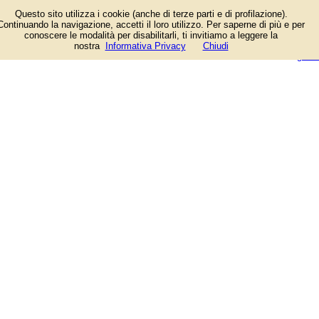
Informazioni sull'attività e numero
Questo sito utilizza i cookie (anche di terze parti e di profilazione).
di telefono di Centro Pilates a
Continuando la navigazione, accetti il loro utilizzo. Per saperne di più e per
Segrate (Milano), Via Don Luigi
conoscere le modalità per disabilitarli, ti invitiamo a leggere la
Sturzo. Categoria Palestre.
login/registrati
nostra
Informativa Privacy
Chiudi
guida