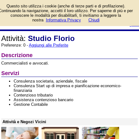
Commercialisti e avvocati Studio
Questo sito utilizza i cookie (anche di terze parti e di profilazione).
Florio
Continuando la navigazione, accetti il loro utilizzo. Per saperne di più e per
conoscere le modalità per disabilitarli, ti invitiamo a leggere la
login/registrati
nostra
Informativa Privacy
Chiudi
guida
Attività:
Studio Florio
Preferenze: 0 -
Aggiungi alle Preferite
Descrizione
Commercialisti e avvocati.
Servizi
Consulenza societaria, aziendale, fiscale
Consulenza Start up di impresa e pianificazione economico-
finanziaria
Contenzioso tributario
Assistenza contenzioso bancario
Gestione Contabile
Attività e Negozi Vicini