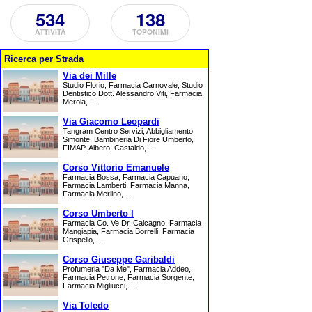
534
138
ATTIVITÀ
TOPONIMI
Ricerca per Strada
Via dei Mille
Studio Florio, Farmacia Carnovale, Studio
Dentistico Dott. Alessandro Viti, Farmacia
Merola, ...
Via Giacomo Leopardi
Tangram Centro Servizi, Abbigliamento
Simonte, Bambineria Di Fiore Umberto,
FIMAP, Albero, Castaldo, ...
Corso Vittorio Emanuele
Farmacia Bossa, Farmacia Capuano,
Farmacia Lamberti, Farmacia Manna,
Farmacia Merlino, ...
Corso Umberto I
Farmacia Co. Ve Dr. Calcagno, Farmacia
Mangiapia, Farmacia Borrelli, Farmacia
Grispello, ...
Corso Giuseppe Garibaldi
Profumeria "Da Me", Farmacia Addeo,
Farmacia Petrone, Farmacia Sorgente,
Farmacia Migliucci, ...
Via Toledo