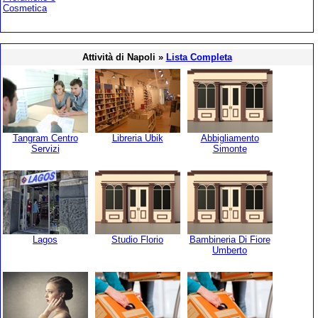
Cosmetica
Attività di Napoli »
Lista Completa
Tangram Centro
Libreria Ubik
Abbigliamento
Servizi
Simonte
Lagos
Studio Florio
Bambineria Di Fiore
Umberto