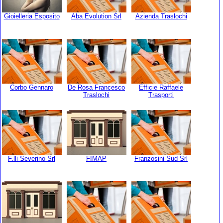
Gioielleria Esposito
Aba Evolution Srl
Azienda Traslochi
Corbo Gennaro
De Rosa Francesco
Efficie Raffaele
Traslochi
Trasporti
F.lli Severino Srl
FIMAP
Franzosini Sud Srl