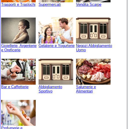
Trasporti e Traslochi
Supermercati
Vendita Scarpe
Gioiellerie, Argenterie
Gelaterie e Yogurterie
Negozi Abbigliamento
e Oreficerie
Uomo
Bar e Caffetterie
Abbigliamento
Salumerie e
Sportivo
Alimentari
Profumerie e