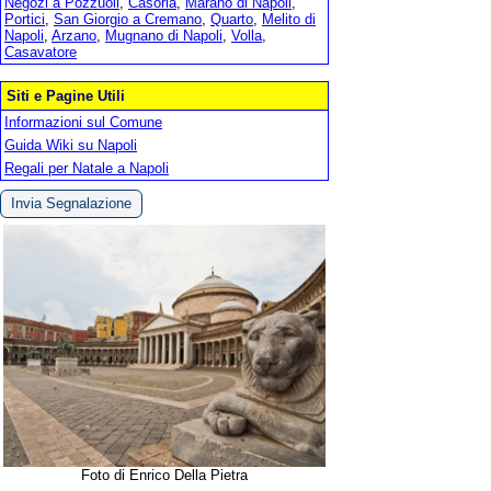
Negozi a Pozzuoli
,
Casoria
,
Marano di Napoli
,
Portici
,
San Giorgio a Cremano
,
Quarto
,
Melito di
Napoli
,
Arzano
,
Mugnano di Napoli
,
Volla
,
Casavatore
Siti e Pagine Utili
Informazioni sul Comune
Guida Wiki su Napoli
Regali per Natale a Napoli
Invia Segnalazione
Foto di Enrico Della Pietra