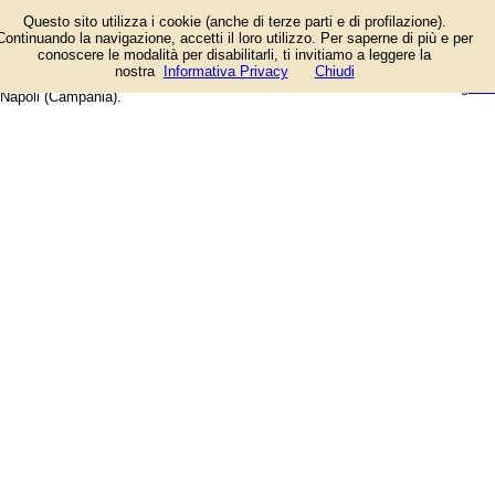
Elenco degli esercizi commerciali
Questo sito utilizza i cookie (anche di terze parti e di profilazione).
e dei fornitori di servizi e prodotti.
Continuando la navigazione, accetti il loro utilizzo. Per saperne di più e per
Offerte speciali e notizie di
conoscere le modalità per disabilitarli, ti invitiamo a leggere la
negozi, aziende, artigiani e
login/registrati
nostra
Informativa Privacy
Chiudi
professionisti. Guida web alla città di
guida
Napoli (Campania).