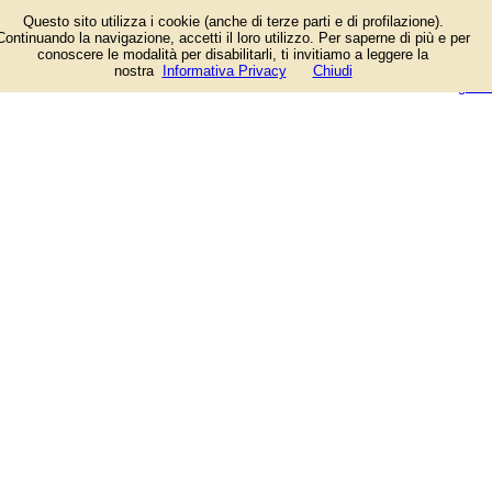
Elenco per il Comune di Napoli.
Questo sito utilizza i cookie (anche di terze parti e di profilazione).
Continuando la navigazione, accetti il loro utilizzo. Per saperne di più e per
conoscere le modalità per disabilitarli, ti invitiamo a leggere la
login/registrati
nostra
Informativa Privacy
Chiudi
guida