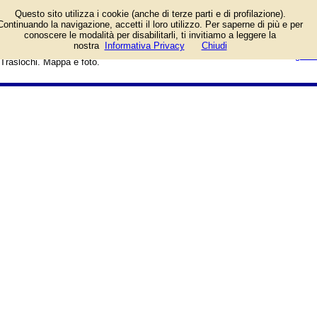
Elenco negozi e aziende presenti
Questo sito utilizza i cookie (anche di terze parti e di profilazione).
in Via Salvator Rosa a Napoli. Tra
Continuando la navigazione, accetti il loro utilizzo. Per saperne di più e per
le attività: Farmacia Amodio,
conoscere le modalità per disabilitarli, ti invitiamo a leggere la
Farmacia De Sio Cesari Giovanni,
login/registrati
nostra
Informativa Privacy
Chiudi
Farmacia Maggiore, L'Economica
guida
Traslochi. Mappa e foto.