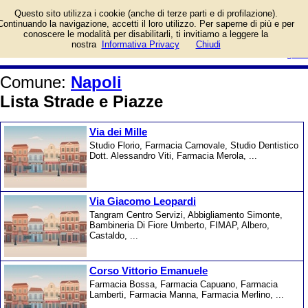
Elenco delle vie del Comune di
Questo sito utilizza i cookie (anche di terze parti e di profilazione).
Napoli, con la lista dei negozi
Continuando la navigazione, accetti il loro utilizzo. Per saperne di più e per
presenti, dei professionisti e delle
conoscere le modalità per disabilitarli, ti invitiamo a leggere la
altre imprese. Gallerie foto.
login/registrati
nostra
Informativa Privacy
Chiudi
guida
Comune:
Napoli
Lista Strade e Piazze
Via dei Mille
Studio Florio, Farmacia Carnovale, Studio Dentistico
Dott. Alessandro Viti, Farmacia Merola, ...
Via Giacomo Leopardi
Tangram Centro Servizi, Abbigliamento Simonte,
Bambineria Di Fiore Umberto, FIMAP, Albero,
Castaldo, ...
Corso Vittorio Emanuele
Farmacia Bossa, Farmacia Capuano, Farmacia
Lamberti, Farmacia Manna, Farmacia Merlino, ...