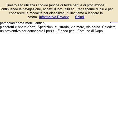
Ditte per traslochi nazionali e
Questo sito utilizza i cookie (anche di terze parti e di profilazione).
all'estero, privati, aziendali e
Continuando la navigazione, accetti il loro utilizzo. Per saperne di più e per
industriali. Trasporto mobili, con
conoscere le modalità per disabilitarli, ti invitiamo a leggere la
smontaggio e rimontaggio ed
login/registrati
nostra
Informativa Privacy
Chiudi
eventuale deposito. Trasferimenti
guida
particolari come mobili antichi,
pianoforti e opere d'arte. Spedizioni su strada, via mare, via aerea. Chiedere
un preventivo per conoscere i prezzi. Elenco per il Comune di Napoli.