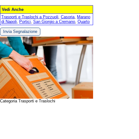
Vedi Anche
Trasporti e Traslochi a Pozzuoli
,
Casoria
,
Marano
di Napoli
,
Portici
,
San Giorgio a Cremano
,
Quarto
Invia Segnalazione
Categoria Trasporti e Traslochi