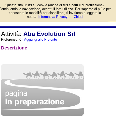
Informazioni sull'attività e numero
Questo sito utilizza i cookie (anche di terze parti e di profilazione).
di telefono di Aba Evolution Srl a
Continuando la navigazione, accetti il loro utilizzo. Per saperne di più e per
Napoli, Strada Nazionale delle
conoscere le modalità per disabilitarli, ti invitiamo a leggere la
Puglie. Categoria Trasporti e
login/registrati
nostra
Informativa Privacy
Chiudi
Traslochi.
guida
Attività:
Aba Evolution Srl
Preferenze: 0 -
Aggiungi alle Preferite
Descrizione