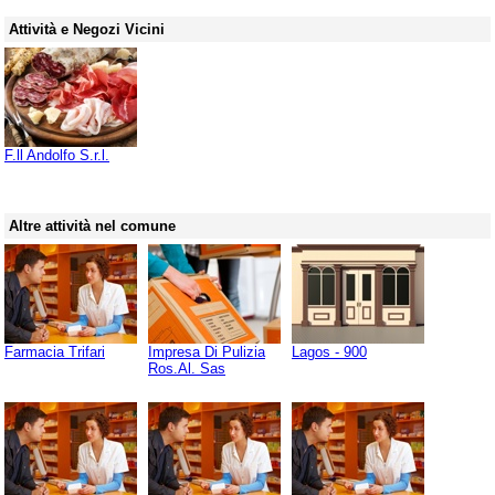
Attività e Negozi Vicini
F.ll Andolfo S.r.l.
Altre attività nel comune
Farmacia Trifari
Impresa Di Pulizia
Lagos - 900
Ros.Al. Sas