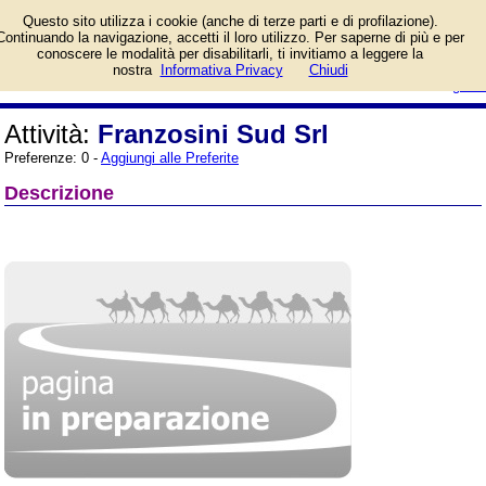
Informazioni sull'attività e numero
Questo sito utilizza i cookie (anche di terze parti e di profilazione).
di telefono di Franzosini Sud Srl a
Continuando la navigazione, accetti il loro utilizzo. Per saperne di più e per
Napoli, Via Repubbliche Marinare.
conoscere le modalità per disabilitarli, ti invitiamo a leggere la
Categoria Trasporti e Traslochi.
login/registrati
nostra
Informativa Privacy
Chiudi
guida
Attività:
Franzosini Sud Srl
Preferenze: 0 -
Aggiungi alle Preferite
Descrizione