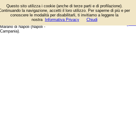
Elenco degli esercizi commerciali
Questo sito utilizza i cookie (anche di terze parti e di profilazione).
e dei fornitori di servizi e prodotti.
Continuando la navigazione, accetti il loro utilizzo. Per saperne di più e per
Offerte speciali e notizie di
conoscere le modalità per disabilitarli, ti invitiamo a leggere la
negozi, aziende, artigiani e
login/registrati
nostra
Informativa Privacy
Chiudi
professionisti. Guida web alla città di
guida
Marano di Napoli (Napoli -
Campania).