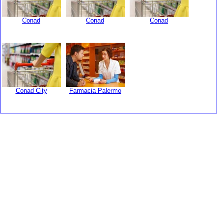
Conad
Conad
Conad
Conad City
Farmacia Palermo