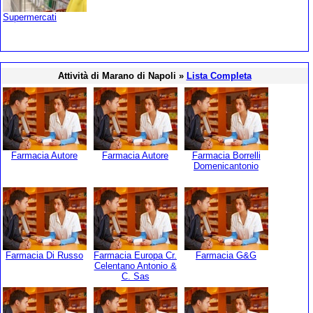
Supermercati
Attività di Marano di Napoli »
Lista Completa
Farmacia Autore
Farmacia Autore
Farmacia Borrelli
Domenicantonio
Farmacia Di Russo
Farmacia Europa Cr.
Farmacia G&G
Celentano Antonio &
C. Sas