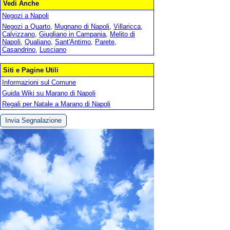
Vedi Anche
Negozi a Napoli
Negozi a Quarto
,
Mugnano di Napoli
,
Villaricca
,
Calvizzano
,
Giugliano in Campania
,
Melito di
Napoli
,
Qualiano
,
Sant'Antimo
,
Parete
,
Casandrino
,
Lusciano
Siti e Pagine Utili
Informazioni sul Comune
Guida Wiki su Marano di Napoli
Regali per Natale a Marano di Napoli
Invia Segnalazione