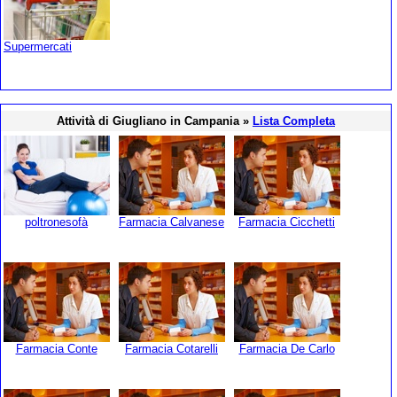
Supermercati
Attività di Giugliano in Campania »
Lista Completa
poltronesofà
Farmacia Calvanese
Farmacia Cicchetti
Farmacia Conte
Farmacia Cotarelli
Farmacia De Carlo