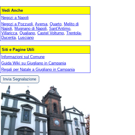
Vedi Anche
Negozi a Napoli
Negozi a Pozzuoli
,
Aversa
,
Quarto
,
Melito di
Napoli
,
Mugnano di Napoli
,
Sant'Antimo
,
Villaricca
,
Qualiano
,
Castel Volturno
,
Trentola-
Ducenta
,
Lusciano
Siti e Pagine Utili
Informazioni sul Comune
Guida Wiki su Giugliano in Campania
Regali per Natale a Giugliano in Campania
Invia Segnalazione