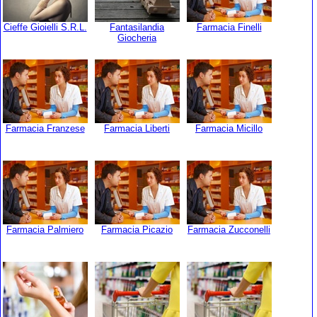
Cieffe Gioielli S.R.L.
Fantasilandia
Farmacia Finelli
Giocheria
Farmacia Franzese
Farmacia Liberti
Farmacia Micillo
Farmacia Palmiero
Farmacia Picazio
Farmacia Zucconelli