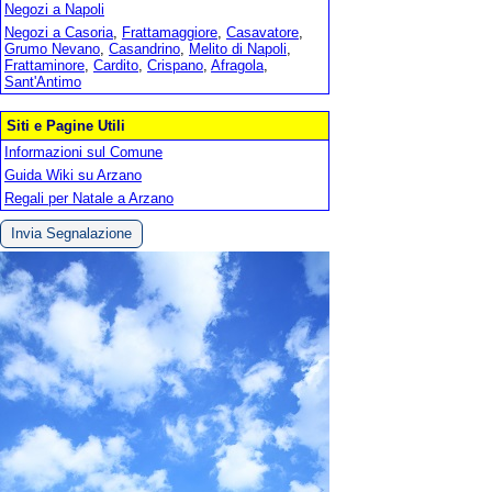
Negozi a Napoli
Negozi a Casoria
,
Frattamaggiore
,
Casavatore
,
Grumo Nevano
,
Casandrino
,
Melito di Napoli
,
Frattaminore
,
Cardito
,
Crispano
,
Afragola
,
Sant'Antimo
Siti e Pagine Utili
Informazioni sul Comune
Guida Wiki su Arzano
Regali per Natale a Arzano
Invia Segnalazione