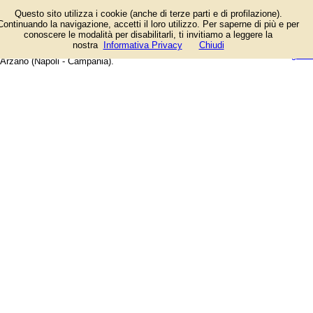
Elenco degli esercizi commerciali
Questo sito utilizza i cookie (anche di terze parti e di profilazione).
e dei fornitori di servizi e prodotti.
Continuando la navigazione, accetti il loro utilizzo. Per saperne di più e per
Offerte speciali e notizie di
conoscere le modalità per disabilitarli, ti invitiamo a leggere la
negozi, aziende, artigiani e
login/registrati
nostra
Informativa Privacy
Chiudi
professionisti. Guida web alla città di
guida
Arzano (Napoli - Campania).