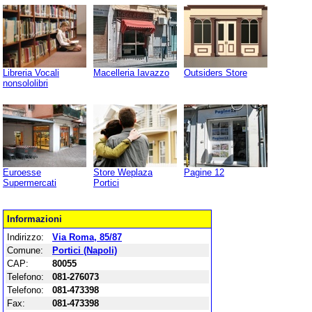
Libreria Vocali
Macelleria Iavazzo
Outsiders Store
nonsololibri
Euroesse
Store Weplaza
Pagine 12
Supermercati
Portici
Informazioni
Indirizzo:
Via Roma, 85/87
Comune:
Portici (Napoli)
CAP:
80055
Telefono:
081-276073
Telefono:
081-473398
Fax:
081-473398