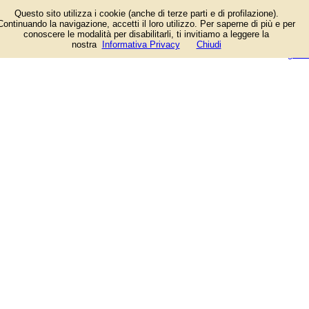
Mobili di ogni stile dei più noti
Questo sito utilizza i cookie (anche di terze parti e di profilazione).
marchi italiani. Progettazioni e
Continuando la navigazione, accetti il loro utilizzo. Per saperne di più e per
soluzioni personalizzate. Magù Art
conoscere le modalità per disabilitarli, ti invitiamo a leggere la
Arredamenti
login/registrati
nostra
Informativa Privacy
Chiudi
guida