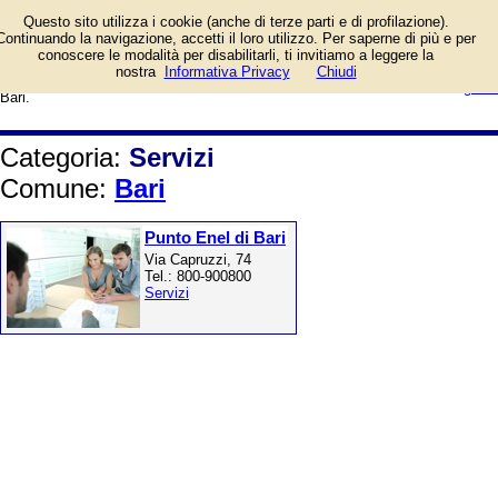
Agenzie immobiliari, traslochi,
Questo sito utilizza i cookie (anche di terze parti e di profilazione).
tipografie, finanziamenti e mutui,
Continuando la navigazione, accetti il loro utilizzo. Per saperne di più e per
pratiche, fotografi, banche e uffici
conoscere le modalità per disabilitarli, ti invitiamo a leggere la
postali, assicurazioni, manutenzioni,
login/registrati
nostra
Informativa Privacy
Chiudi
formazione. Elenco per il Comune di
guida
Bari.
Categoria:
Servizi
Comune:
Bari
Punto Enel di Bari
Via Capruzzi, 74
Tel.: 800-900800
Servizi