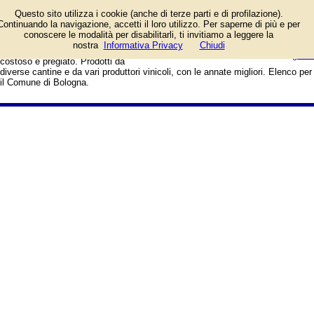
Vendita vini locali, regionali,
Questo sito utilizza i cookie (anche di terze parti e di profilazione).
italiani, francesi e di altre nazioni.
Continuando la navigazione, accetti il loro utilizzo. Per saperne di più e per
Rosso, bianco, rosato, passito,
conoscere le modalità per disabilitarli, ti invitiamo a leggere la
frizzante, liquoroso, tipico, da tavola,
login/registrati
nostra
Informativa Privacy
Chiudi
DOCG, con prezzi eccezionali o
guida
costoso e pregiato. Prodotti da
diverse cantine e da vari produttori vinicoli, con le annate migliori. Elenco per
il Comune di Bologna.