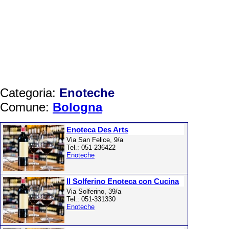
Categoria:
Enoteche
Comune:
Bologna
Enoteca Des Arts
Via San Felice, 9/a
Tel.: 051-236422
Enoteche
Il Solferino Enoteca con Cucina
Via Solferino, 39/a
Tel.: 051-331330
Enoteche