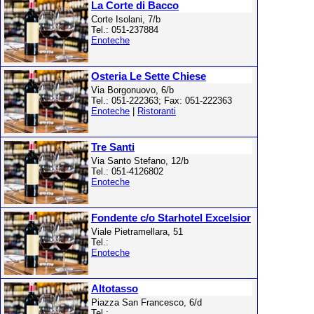
La Corte di Bacco
Corte Isolani, 7/b
Tel.: 051-237884
Enoteche
Osteria Le Sette Chiese
Via Borgonuovo, 6/b
Tel.: 051-222363; Fax: 051-222363
Enoteche
|
Ristoranti
Tre Santi
Via Santo Stefano, 12/b
Tel.: 051-4126802
Enoteche
Fondente c/o Starhotel Excelsior
Viale Pietramellara, 51
Tel.:
Enoteche
Altotasso
Piazza San Francesco, 6/d
Tel.: