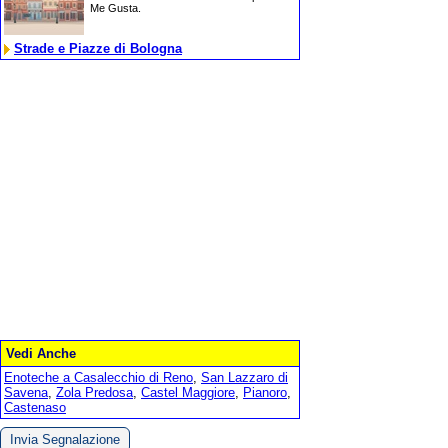
Me Gusta.
Strade e Piazze di Bologna
Vedi Anche
Enoteche a Casalecchio di Reno
,
San Lazzaro di
Savena
,
Zola Predosa
,
Castel Maggiore
,
Pianoro
,
Castenaso
Invia Segnalazione