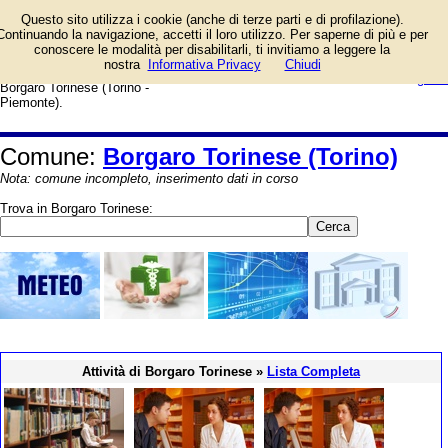
Elenco degli esercizi commerciali
Questo sito utilizza i cookie (anche di terze parti e di profilazione).
e dei fornitori di servizi e prodotti.
Continuando la navigazione, accetti il loro utilizzo. Per saperne di più e per
Offerte speciali e notizie di
conoscere le modalità per disabilitarli, ti invitiamo a leggere la
negozi, aziende, artigiani e
login/registrati
nostra
Informativa Privacy
Chiudi
professionisti. Guida web alla città di
guida
Borgaro Torinese (Torino -
Piemonte).
Comune:
Borgaro Torinese (Torino)
Nota: comune incompleto, inserimento dati in corso
Trova in Borgaro Torinese:
Attività di Borgaro Torinese »
Lista Completa