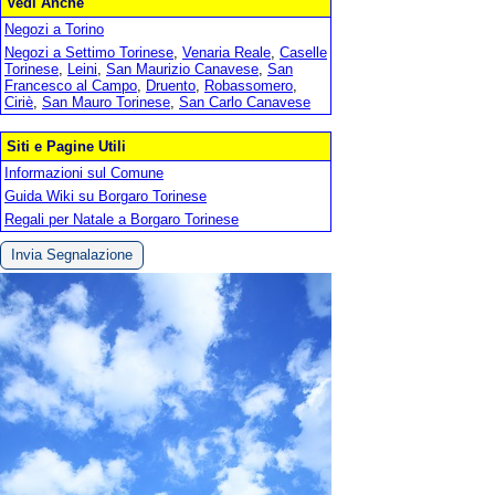
Vedi Anche
Negozi a Torino
Negozi a Settimo Torinese
,
Venaria Reale
,
Caselle
Torinese
,
Leini
,
San Maurizio Canavese
,
San
Francesco al Campo
,
Druento
,
Robassomero
,
Ciriè
,
San Mauro Torinese
,
San Carlo Canavese
Siti e Pagine Utili
Informazioni sul Comune
Guida Wiki su Borgaro Torinese
Regali per Natale a Borgaro Torinese
Invia Segnalazione