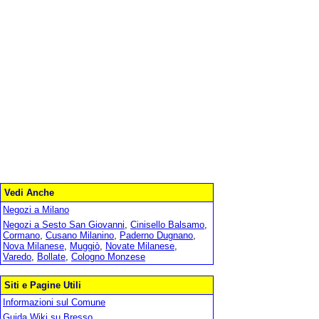
Vedi Anche
Negozi a Milano
Negozi a Sesto San Giovanni
,
Cinisello Balsamo
,
Cormano
,
Cusano Milanino
,
Paderno Dugnano
,
Nova Milanese
,
Muggiò
,
Novate Milanese
,
Varedo
,
Bollate
,
Cologno Monzese
Siti e Pagine Utili
Informazioni sul Comune
Guida Wiki su Bresso