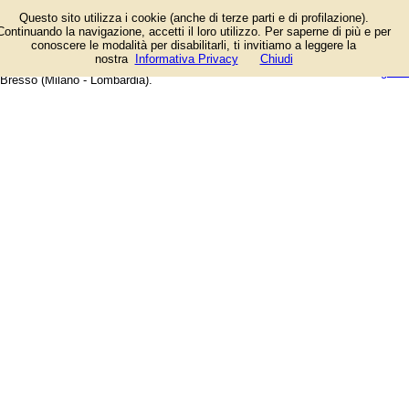
Elenco degli esercizi commerciali
Questo sito utilizza i cookie (anche di terze parti e di profilazione).
e dei fornitori di servizi e prodotti.
Continuando la navigazione, accetti il loro utilizzo. Per saperne di più e per
Offerte speciali e notizie di
conoscere le modalità per disabilitarli, ti invitiamo a leggere la
negozi, aziende, artigiani e
login/registrati
nostra
Informativa Privacy
Chiudi
professionisti. Guida web alla città di
guida
Bresso (Milano - Lombardia).