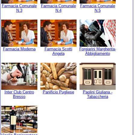
Farmacia Comunale
Farmacia Comunale
Farmacia Comunale
N.3
N.4
N.5
Farmacia Moderna
Farmacia Scotti
Forgiarini Margherita-
Angela
Abbigliamento
Inter Club Centro
Panificio Pugliese
Paolini Giuliana -
Bresso
Tabaccheria