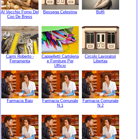
Al Vecchio Forno Del
Bessega Celestina
Boffi
Coo De Bress
Caimi Roberto -
Cappelletti Cartoleria
Circolo Lavoratori
Ferramenta
e Forniture Per
Libertas
Ufficio
Farmacia Baio
Farmacia Comunale
Farmacia Comunale
N.1
N.2