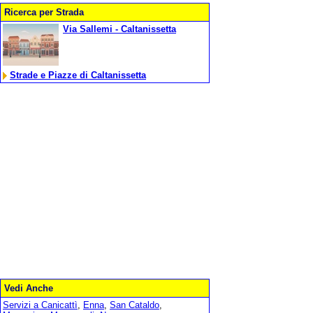
Ricerca per Strada
Via Sallemi - Caltanissetta
Strade e Piazze di Caltanissetta
Vedi Anche
Servizi a Canicattì
,
Enna
,
San Cataldo
,