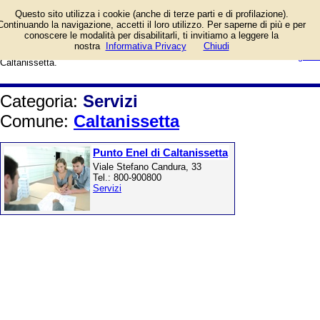
Agenzie immobiliari, traslochi,
Questo sito utilizza i cookie (anche di terze parti e di profilazione).
tipografie, finanziamenti e mutui,
Continuando la navigazione, accetti il loro utilizzo. Per saperne di più e per
pratiche, fotografi, banche e uffici
conoscere le modalità per disabilitarli, ti invitiamo a leggere la
postali, assicurazioni, manutenzioni,
login/registrati
nostra
Informativa Privacy
Chiudi
formazione. Elenco per il Comune di
guida
Caltanissetta.
Categoria:
Servizi
Comune:
Caltanissetta
Punto Enel di Caltanissetta
Viale Stefano Candura, 33
Tel.: 800-900800
Servizi