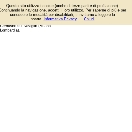
Elenco degli esercizi commerciali
Questo sito utilizza i cookie (anche di terze parti e di profilazione).
e dei fornitori di servizi e prodotti.
Continuando la navigazione, accetti il loro utilizzo. Per saperne di più e per
Offerte speciali e notizie di
conoscere le modalità per disabilitarli, ti invitiamo a leggere la
negozi, aziende, artigiani e
login/registrati
nostra
Informativa Privacy
Chiudi
professionisti. Guida web alla città di
guida
Cernusco sul Naviglio (Milano -
Lombardia).