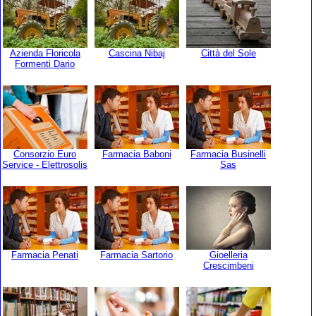
Azienda Floricola
Cascina Nibaj
Città del Sole
Formenti Dario
Consorzio Euro
Farmacia Baboni
Farmacia Businelli
Service - Elettrosolis
Sas
Farmacia Penati
Farmacia Sartorio
Gioelleria
Crescimbeni