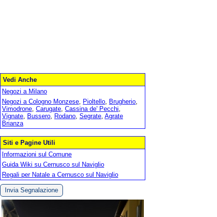
Vedi Anche
Negozi a Milano
Negozi a Cologno Monzese
,
Pioltello
,
Brugherio
,
Vimodrone
,
Carugate
,
Cassina de' Pecchi
,
Vignate
,
Bussero
,
Rodano
,
Segrate
,
Agrate
Brianza
Siti e Pagine Utili
Informazioni sul Comune
Guida Wiki su Cernusco sul Naviglio
Regali per Natale a Cernusco sul Naviglio
Invia Segnalazione