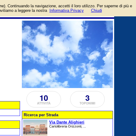
ozi, aziende, artigiani e
login/registrati
one). Continuando la navigazione, accetti il loro utilizzo. Per saperne di più e
guida
invitiamo a leggere la nostra
Informativa Privacy
Chiudi
10
3
ATTIVITÀ
TOPONIMI
Ricerca per Strada
Via Dante Alighieri
Cartolibreria Orizzonti, ...