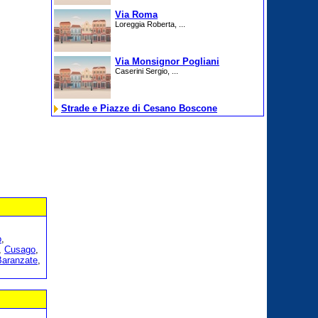
Via Roma
Loreggia Roberta, ...
Via Monsignor Pogliani
Caserini Sergio, ...
Strade e Piazze di Cesano Boscone
o
,
,
Cusago
,
Baranzate
,