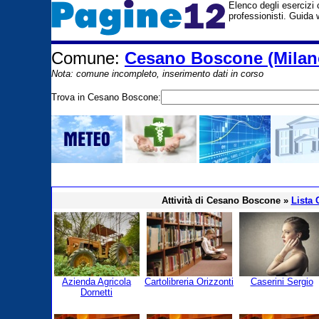
Elenco degli esercizi c
professionisti. Guida
Comune:
Cesano Boscone (Milan
Nota: comune incompleto, inserimento dati in corso
Trova in Cesano Boscone:
Attività di Cesano Boscone »
Lista
Azienda Agricola
Cartolibreria Orizzonti
Caserini Sergio
Dornetti