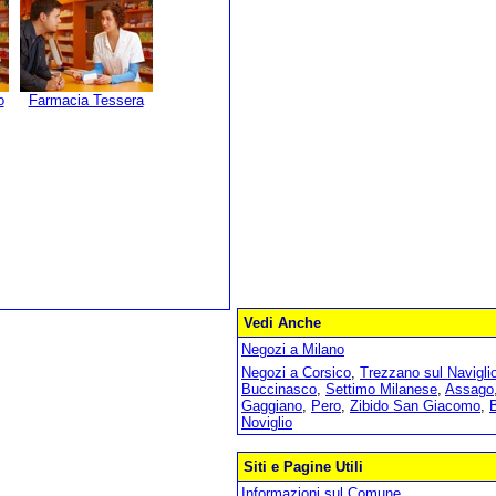
o
Farmacia Tessera
Vedi Anche
Negozi a Milano
Negozi a Corsico
,
Trezzano sul Navigli
Buccinasco
,
Settimo Milanese
,
Assago
Gaggiano
,
Pero
,
Zibido San Giacomo
,
Noviglio
Siti e Pagine Utili
Informazioni sul Comune