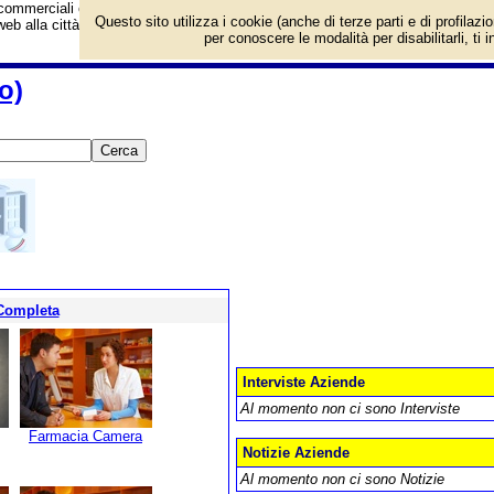
ommerciali e dei fornitori di servizi e prodotti. Offerte speciali e notizie di neg
Questo sito utilizza i cookie (anche di terze parti e di profilazi
 web alla città di Cesano Boscone (Milano - Lombardia).
per conoscere le modalità per disabilitarli, ti 
o)
 Completa
Interviste Aziende
Al momento non ci sono Interviste
Farmacia Camera
Notizie Aziende
Al momento non ci sono Notizie