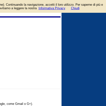
ccount facebook o google.
one). Continuando la navigazione, accetti il loro utilizzo. Per saperne di più e
invitiamo a leggere la nostra
Informativa Privacy
Chiudi
oogle, come Gmail o G+).