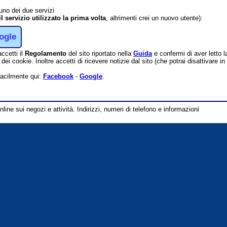
 uno dei due servizi
il servizio utilizzato la prima volta
, altrimenti crei un nuovo utente):
ogle
accetti il
Regolamento
del sito riportato nella
Guida
e confermi di aver letto 
dei cookie. Inoltre accetti di ricevere notizie dal sito (che potrai disattivare 
facilmente qui:
Facebook
-
Google
.
line sui negozi e attività. Indirizzi, numeri di telefono e informazioni