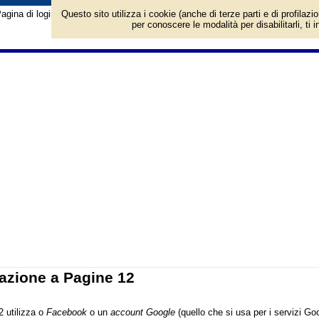
agina di login/registrazione al sito Pagine 12. Per l'accesso è richiesto un a
Questo sito utilizza i cookie (anche di terze parti e di profilazi
per conoscere le modalità per disabilitarli, ti 
azione a Pagine 12
2 utilizza o
Facebook
o un
account Google
(quello che si usa per i servizi G