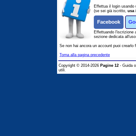
Effettua il login usando
(se sei già iscritto,
usa 
Facebook
Go
Effettuando l'iscrizione 
sezione dedicata all'uso 
Se non hai ancora un account puoi crearlo 
Torna alla pagina precedente
Copyright © 2014-2026
Pagine 12
- Guida on
utili.