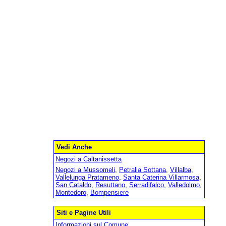
Vedi Anche
Negozi a Caltanissetta
Negozi a Mussomeli
,
Petralia Sottana
,
Villalba
,
Vallelunga Pratameno
,
Santa Caterina Villarmosa
,
San Cataldo
,
Resuttano
,
Serradifalco
,
Valledolmo
,
Montedoro
,
Bompensiere
Siti e Pagine Utili
Informazioni sul Comune