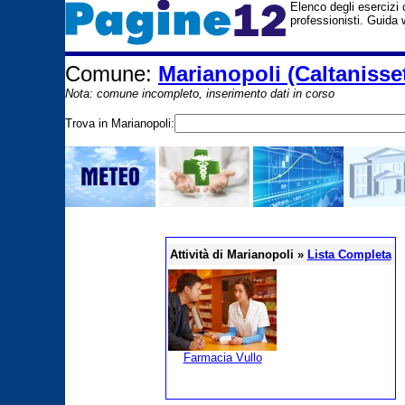
Elenco degli esercizi c
professionisti. Guida w
Comune:
Marianopoli (Caltanisset
Nota: comune incompleto, inserimento dati in corso
Trova in Marianopoli:
Attività di Marianopoli »
Lista Completa
Farmacia Vullo