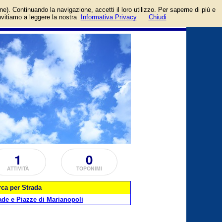
ozi, aziende, artigiani e
login/registrati
one). Continuando la navigazione, accetti il loro utilizzo. Per saperne di più e
guida
invitiamo a leggere la nostra
Informativa Privacy
Chiudi
1
0
ATTIVITÀ
TOPONIMI
rca per Strada
ade e Piazze di Marianopoli