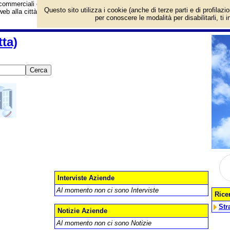
ommerciali e dei fornitori di servizi e prodotti. Offerte speciali e notizie di neg
Questo sito utilizza i cookie (anche di terze parti e di profilazi
eb alla città di Marianopoli (Caltanissetta - Sicilia).
per conoscere le modalità per disabilitarli, ti 
ta)
Interviste Aziende
Al momento non ci sono Interviste
Rice
Str
Notizie Aziende
Al momento non ci sono Notizie