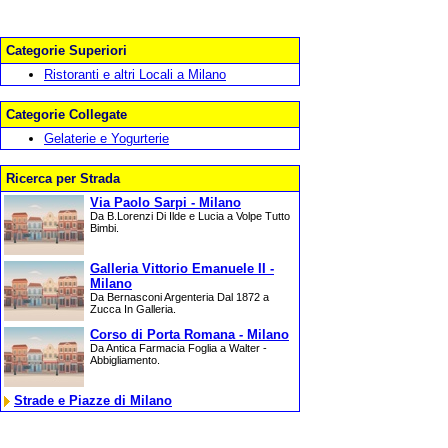
Categorie Superiori
Ristoranti e altri Locali a Milano
Categorie Collegate
Gelaterie e Yogurterie
Ricerca per Strada
Via Paolo Sarpi - Milano
Da B.Lorenzi Di Ilde e Lucia a Volpe Tutto
Bimbi.
Galleria Vittorio Emanuele II -
Milano
Da Bernasconi Argenteria Dal 1872 a
Zucca In Galleria.
Corso di Porta Romana - Milano
Da Antica Farmacia Foglia a Walter -
Abbigliamento.
Strade e Piazze di Milano