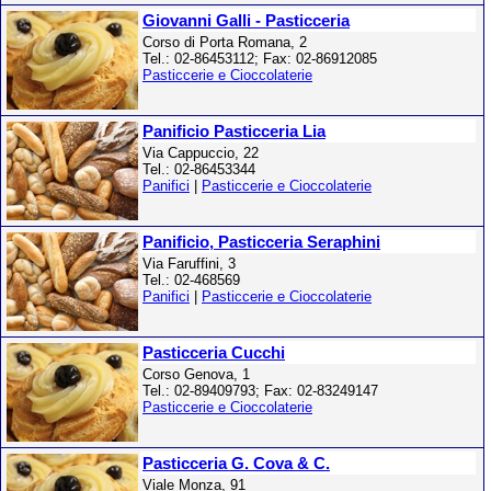
Giovanni Galli - Pasticceria
Corso di Porta Romana, 2
Tel.: 02-86453112; Fax: 02-86912085
Pasticcerie e Cioccolaterie
Panificio Pasticceria Lia
Via Cappuccio, 22
Tel.: 02-86453344
Panifici
|
Pasticcerie e Cioccolaterie
Panificio, Pasticceria Seraphini
Via Faruffini, 3
Tel.: 02-468569
Panifici
|
Pasticcerie e Cioccolaterie
Pasticceria Cucchi
Corso Genova, 1
Tel.: 02-89409793; Fax: 02-83249147
Pasticcerie e Cioccolaterie
Pasticceria G. Cova & C.
Viale Monza, 91