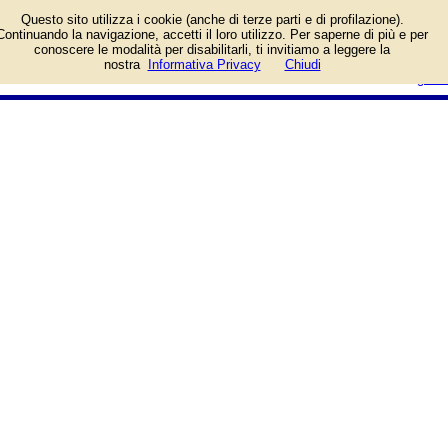
Elenco per il Comune di Milano.
Questo sito utilizza i cookie (anche di terze parti e di profilazione).
Continuando la navigazione, accetti il loro utilizzo. Per saperne di più e per
conoscere le modalità per disabilitarli, ti invitiamo a leggere la
login/registrati
nostra
Informativa Privacy
Chiudi
guida