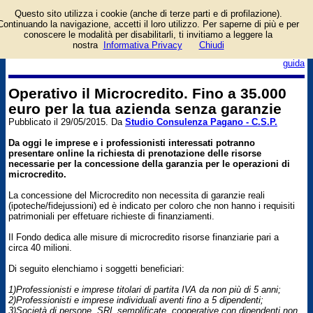
Questo sito utilizza i cookie (anche di terze parti e di profilazione).
Microcredito 25.000 senza
Continuando la navigazione, accetti il loro utilizzo. Per saperne di più e per
garanzie reali
conoscere le modalità per disabilitarli, ti invitiamo a leggere la
nostra
Informativa Privacy
Chiudi
login/registrati
guida
Operativo il Microcredito. Fino a 35.000
euro per la tua azienda senza garanzie
Pubblicato il 29/05/2015. Da
Studio Consulenza Pagano - C.S.P.
Da oggi le imprese e i professionisti interessati potranno
presentare online la richiesta di prenotazione delle risorse
necessarie per la concessione della garanzia per le operazioni di
microcredito.
La concessione del Microcredito non necessita di garanzie reali
(ipoteche/fidejussioni) ed è indicato per coloro che non hanno i requisiti
patrimoniali per effetuare richieste di finanziamenti.
Il Fondo dedica alle misure di microcredito risorse finanziarie pari a
circa 40 milioni.
Di seguito elenchiamo i soggetti beneficiari:
1)Professionisti e imprese titolari di partita IVA da non più di 5 anni;
2)Professionisti e imprese individuali aventi fino a 5 dipendenti;
3)Società di persone, SRL semplificate, cooperative con dipendenti non