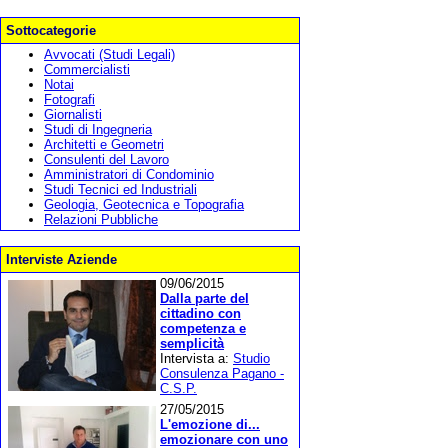
Sottocategorie
Avvocati (Studi Legali)
Commercialisti
Notai
Fotografi
Giornalisti
Studi di Ingegneria
Architetti e Geometri
Consulenti del Lavoro
Amministratori di Condominio
Studi Tecnici ed Industriali
Geologia, Geotecnica e Topografia
Relazioni Pubbliche
Interviste Aziende
09/06/2015
Dalla parte del
cittadino con
competenza e
semplicità
Intervista a:
Studio
Consulenza Pagano -
C.S.P.
27/05/2015
L'emozione di...
emozionare con uno