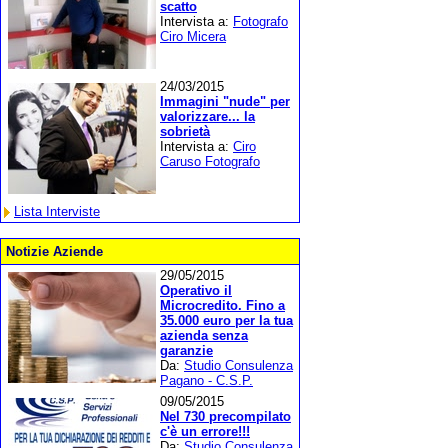
scatto
Intervista a:
Fotografo
Ciro Micera
24/03/2015
Immagini "nude" per
valorizzare... la
sobrietà
Intervista a:
Ciro
Caruso Fotografo
Lista Interviste
Notizie Aziende
29/05/2015
Operativo il
Microcredito. Fino a
35.000 euro per la tua
azienda senza
garanzie
Da:
Studio Consulenza
Pagano - C.S.P.
09/05/2015
Nel 730 precompilato
c'è un errore!!!
Da:
Studio Consulenza