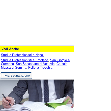
Vedi Anche
Studi e Professionisti a Napoli
Studi e Professionisti a Ercolano
,
San Giorgio a
Cremano
,
San Sebastiano al Vesuvio
,
Cercola
,
Massa di Somma
,
Pollena Trocchia
Invia Segnalazione