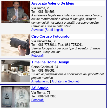
Avvocato Valerio De Meis
Via Roma, 20
Tel.: 081-484593
Assistenza legale nel civile: controversie di lavoro,
cause matrimoniali e diritto di famiglia, dispute
condominiali, locazioni e sfratti, recupero credito.
Patrocini a spese dello stato.
Avvocati (Studi Legali)
Ciro Caruso Fotografo
Via Università, 38
Tel.: 081-7753011; Fax: 081-7753011
Servizi fotografici per ogni tipo di evento. Stampa
digitale. Shop on-line
Fotografi
Timeline Home Design
Corso Garibaldi, 94
Tel.: 081-487081
Studio di progettazione e show room dei prodotti del
proprio marchio.
Arredamento
|
Architetti e Geometri
AS Studio
Via Roma, 71
Tel.: 081-3417310
Fotografi