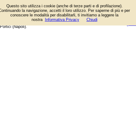
Avvocati, commercialisti, notai,
Questo sito utilizza i cookie (anche di terze parti e di profilazione).
fotografi, giornalisti, architetti,
Continuando la navigazione, accetti il loro utilizzo. Per saperne di più e per
geometri, consulenti del lavoro,
conoscere le modalità per disabilitarli, ti invitiamo a leggere la
amministratori di condominio, studi
login/registrati
nostra
Informativa Privacy
Chiudi
tecnici. Elenco per il Comune di
guida
Portici (Napoli).