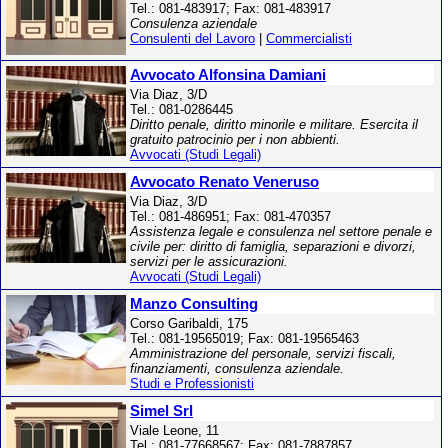
Tel.: 081-483917; Fax: 081-483917
Consulenza aziendale
Consulenti del Lavoro
|
Commercialisti
Avvocato Alfonsina Damiani
Via Diaz, 3/D
Tel.: 081-0286445
Diritto penale, diritto minorile e militare. Esercita il
gratuito patrocinio per i non abbienti.
Avvocati (Studi Legali)
Avvocato Renato Veneruso
Via Diaz, 3/D
Tel.: 081-486951; Fax: 081-470357
Assistenza legale e consulenza nel settore penale e
civile per: diritto di famiglia, separazioni e divorzi,
servizi per le assicurazioni.
Avvocati (Studi Legali)
Manzo Consulting
Corso Garibaldi, 175
Tel.: 081-19565019; Fax: 081-19565463
Amministrazione del personale, servizi fiscali,
finanziamenti, consulenza aziendale.
Studi e Professionisti
Simel Srl
Viale Leone, 11
Tel.: 081-77668567; Fax: 081-7887857